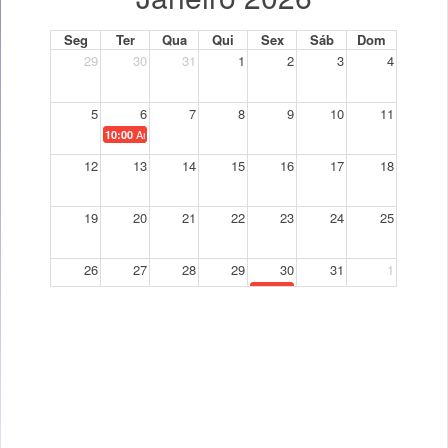
Seg
Ter
Qua
Qui
Sex
Sáb
Dom
29
30
31
1
2
3
4
5
6
7
8
9
10
11
Anatomia Humana - Melhoria (Época Normal)
10:00
12
13
14
15
16
17
18
19
20
21
22
23
24
25
26
27
28
29
30
31
1
Anatomia Humana - Melhoria (Ép
10:00
2
3
4
5
6
7
8