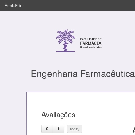
FenixEdu
Engenharia Farmacêutica
Avaliações
today