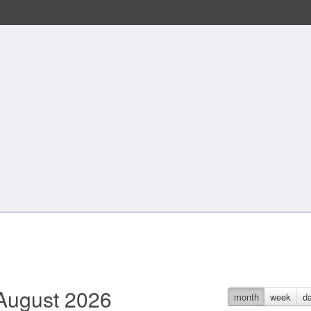
August 2026
month
week
d