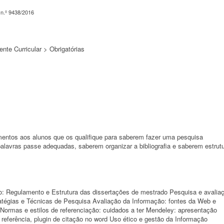
n.º 9438/2016
te Curricular > Obrigatórias
mentos aos alunos que os qualifique para saberem fazer uma pesquisa
 palavras passe adequadas, saberem organizar a bibliografia e saberem estrutu
o: Regulamento e Estrutura das dissertações de mestrado Pesquisa e avalia
atégias e Técnicas de Pesquisa Avaliação da Informação: fontes da Web e
: Normas e estilos de referenciação: cuidados a ter Mendeley: apresentação
referência, plugin de citação no word Uso ético e gestão da Informação