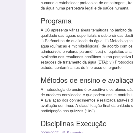
humano e estabelecer protocolos de amostragem, tra
da água numa perspetiva legal e de saúde humana.
Programa
A UC apresenta várias áreas temáticas no âmbito da 
qualidade das águas superficiais e subterrâneas de
ii) Parâmetros de qualidade da água; iii) Metodologi
água (químicas e microbiológicas), de acordo com o
admissíveis e valores paramétricos) e requisitos analí
avaliação dos resultados analíticos numa perspetiva 
estações de tratamento da água (ETA); vi) Protocolo
estudo: contaminantes de interesse emergente.
Métodos de ensino e avaliaç
A metodologia de ensino é expositiva e os alunos sã
de oradores convidados e que podem assim contribuir
A avaliação dos conhecimentos é realizada através d
avaliação contínua. A classificação final da unidade 
participação nos quizzes (10%).
Disciplinas Execução
2026/2027 - 2º Semestre