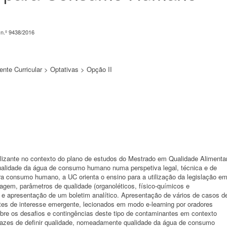
n.º 9438/2016
nte Curricular > Optativas > Opção II
nalizante no contexto do plano de estudos do Mestrado em Qualidade Alimenta
qualidade da água de consumo humano numa perspetiva legal, técnica e de
a consumo humano, a UC orienta o ensino para a utilização da legislação e
ragem, parâmetros de qualidade (organoléticos, físico-químicos e
a e apresentação de um boletim analítico. Apresentação de vários de casos d
es de interesse emergente, lecionados em modo e-learning por oradores
obre os desafios e contingências deste tipo de contaminantes em contexto
pazes de definir qualidade, nomeadamente qualidade da água de consumo