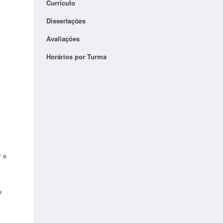
Currículo
Dissertações
Avaliações
Horários por Turma
r e
m
e