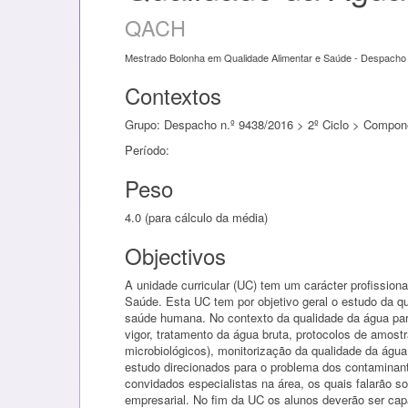
QACH
Mestrado Bolonha em Qualidade Alimentar e Saúde - Despacho 
Contextos
Grupo: Despacho n.º 9438/2016 > 2º Ciclo > Compone
Período:
Peso
4.0 (para cálculo da média)
Objectivos
A unidade curricular (UC) tem um carácter profissio
Saúde. Esta UC tem por objetivo geral o estudo da 
saúde humana. No contexto da qualidade da água par
vigor, tratamento da água bruta, protocolos de amost
microbiológicos), monitorização da qualidade da águ
estudo direcionados para o problema dos contaminant
convidados especialistas na área, os quais falarão s
empresarial. No fim da UC os alunos deverão ser ca