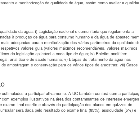
tamento e monitorização da qualidade da água, assim como avaliar a qualida
qualidade da água: i) Legislação nacional e comunitária que regulamenta a
stinadas à produção de água para consumo humano e da água de abastecimen
as mais adequadas para a monitorização dos vários parâmetros da qualidade d
s respetivos valores guia (valores máximos recomendáveis, valores máximos
ticos da legislação aplicável a cada tipo de água; iv) Boletim analítico:
legal, analítica e de saúde humana; v) Etapas do tratamento da água nas
s de amostragem e conservação para os vários tipos de amostras; vii) Casos
ão
o estimulados a participar ativamente. A UC também contará com a participa
 com exemplos ilustrativos na área dos contaminantes de interesse emergen
e exame final escrito e através da participação dos alunos em quizzes de
curricular será dada pelo resultado do exame final (85%), assiduidade (5%) e