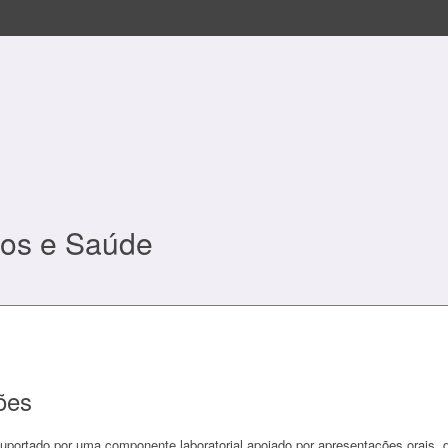
tos e Saúde
ões
uportado por uma componente laboratorial apoiado por apresentações orais, 