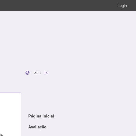
Login
PT
EN
Página Inicial
Avaliação
de