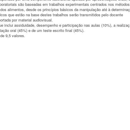
aboratoriais são baseadas em trabalhos experimentais centrados nos métodos
a dos alimentos, desde os princípios básicos da manipulação até à determina
cos que estão na base destes trabalhos serão transmitidos pelo docente
rtada por material audiovisual.
ue inclui assiduidade, desempenho e participação nas aulas (10%), a realiza
tação oral (45%) e de um teste escrito final (45%).