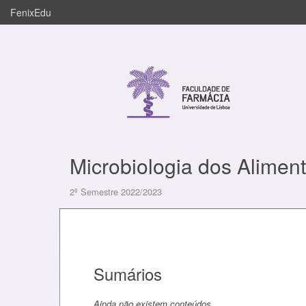
FenixEdu
Microbiologia dos Alimen
2º Semestre 2022/2023
Sumários
Ainda não existem conteúdos.